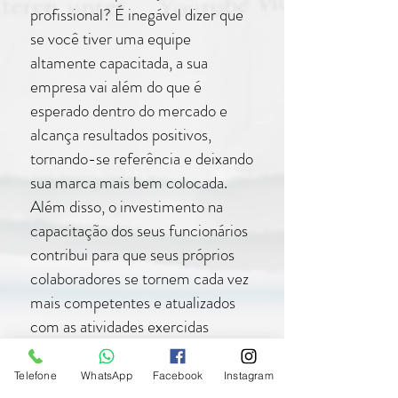
profissional? É inegável dizer que
se você tiver uma equipe
altamente capacitada, a sua
empresa vai além do que é
esperado dentro do mercado e
alcança resultados positivos,
tornando-se referência e deixando
sua marca mais bem colocada.
Além disso, o investimento na
capacitação dos seus funcionários
contribui para que seus próprios
colaboradores se tornem cada vez
mais competentes e atualizados
com as atividades exercidas
dentro de suas funções. Isso evita
com que haja uma alta
Telefone
WhatsApp
Facebook
Instagram